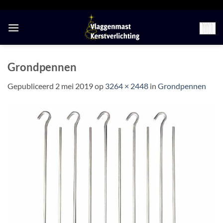
Ga
naar
inhoud
Grondpennen
Gepubliceerd
2 mei 2019
op
3264 × 2448
in
Grondpennen