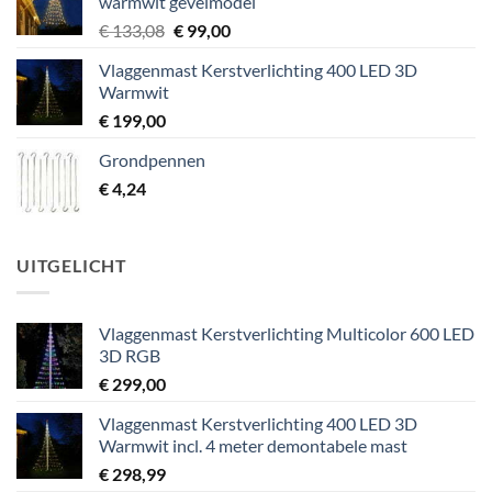
warmwit gevelmodel
Oorspronkelijke
Huidige
€
133,08
€
99,00
prijs
prijs
Vlaggenmast Kerstverlichting 400 LED 3D
was:
is:
Warmwit
€ 133,08.
€ 99,00.
€
199,00
Grondpennen
€
4,24
UITGELICHT
Vlaggenmast Kerstverlichting Multicolor 600 LED
3D RGB
€
299,00
Vlaggenmast Kerstverlichting 400 LED 3D
Warmwit incl. 4 meter demontabele mast
€
298,99