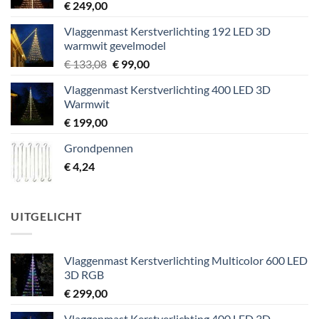
€
249,00
Vlaggenmast Kerstverlichting 192 LED 3D
warmwit gevelmodel
Oorspronkelijke
Huidige
€
133,08
€
99,00
prijs
prijs
Vlaggenmast Kerstverlichting 400 LED 3D
was:
is:
Warmwit
€ 133,08.
€ 99,00.
€
199,00
Grondpennen
€
4,24
UITGELICHT
Vlaggenmast Kerstverlichting Multicolor 600 LED
3D RGB
€
299,00
Vlaggenmast Kerstverlichting 400 LED 3D