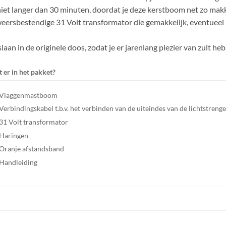
iet langer dan 30 minuten, doordat je deze kerstboom net zo makkel
eersbestendige 31 Volt transformator die gemakkelijk, eventueel
an in de originele doos, zodat je er jarenlang plezier van zult he
t er in het pakket?
Vlaggenmastboom
Verbindingskabel t.b.v. het verbinden van de uiteindes van de lichtstren
31 Volt transformator
Haringen
Oranje afstandsband
Handleiding