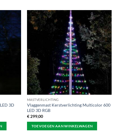
MASTVERLICHTING
0 LED 3D
Vlaggenmast Kerstverlichting Multicolor 600
LED 3D RGB
€
299,00
N
TOEVOEGEN AAN WINKELWAGEN