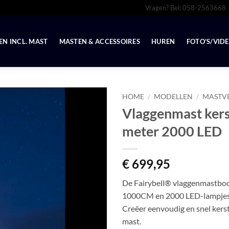
Vragen? Bel: 058-2563668
N INCL. MAST
MASTEN & ACCESSOIRES
HUREN
FOTO’S/VIDE
HOME
/
MODELLEN
/
MASTV
Vlaggenmast kerst
meter 2000 LED
€
699,95
De Fairybell® vlaggenmastboom
1000CM en 2000 LED-lampjes
Creëer eenvoudig en snel kerst
mast.