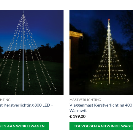
CHTING
MASTVERLICHTING
t Kerstverlichting 800 LED –
Vlaggenmast Kerstverlichting 40
Warmwit
€
199,00
GEN AAN WINKELWAGEN
TOEVOEGEN AAN WINKELWAGE