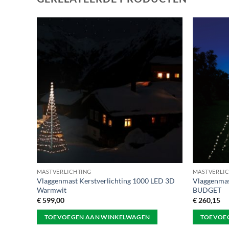
MASTVERLICHTING
MASTVERLI
ED 3D
Vlaggenmast Kerstverlichting 1000 LED 3D
Vlaggenmas
Warmwit
BUDGET
€
599,00
€
260,15
TOEVOEGEN AAN WINKELWAGEN
TOEVOE