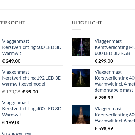
VERKOCHT
UITGELICHT
Vlaggenmast
Vlaggenmast
Kerstverlichting 600 LED 3D
Kerstverlichting Mu
Warmwit
600 LED 3D RGB
€
249,00
€
299,00
Vlaggenmast
Vlaggenmast
Kerstverlichting 192 LED 3D
Kerstverlichting 4
warmwit gevelmodel
Warmwit incl. 4 me
demontabele mast
Oorspronkelijke
Huidige
€
133,08
€
99,00
prijs
prijs
€
298,99
Vlaggenmast
was:
is:
Kerstverlichting 400 LED 3D
Vlaggenmast
€ 133,08.
€ 99,00.
Warmwit
Kerstverlichting 6
Warmwit incl. 6 me
€
199,00
€
598,99
Grondpennen