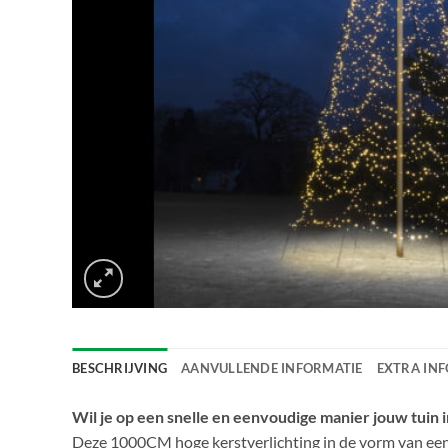
BESCHRIJVING
AANVULLENDE INFORMATIE
EXTRA IN
Wil je op een snelle en eenvoudige manier jouw tuin 
Deze 1000CM hoge kerstverlichting in de vorm van een