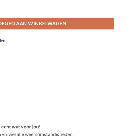
irybell 10 meter 2000 LED aantal
OEGEN AAN WINKELWAGEN
len
 echt wat voor jou!
 vrijwel alle weersomstandigheden.