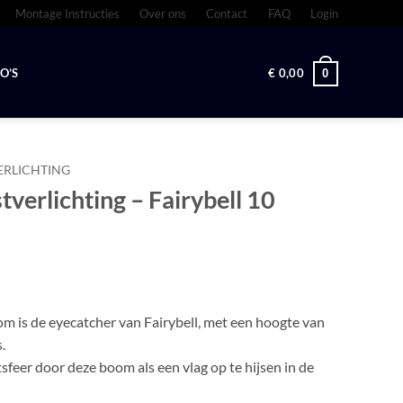
Montage Instructies
Over ons
Contact
FAQ
Login
O’S
€
0,00
0
ERLICHTING
verlichting – Fairybell 10
 is de eyecatcher van Fairybell, met een hoogte van
.
sfeer door deze boom als een vlag op te hijsen in de