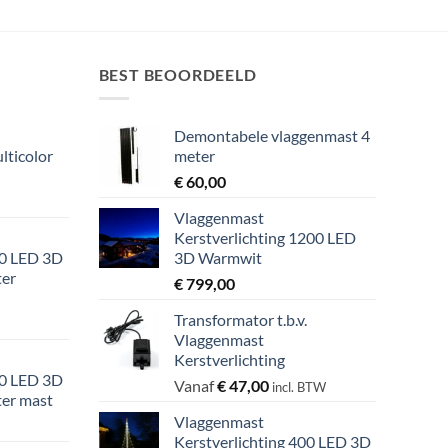
BEST BEOORDEELD
Demontabele vlaggenmast 4
lticolor
meter
€
60,00
Vlaggenmast
Kerstverlichting 1200 LED
00 LED 3D
3D Warmwit
ter
€
799,00
Transformator t.b.v.
Vlaggenmast
Kerstverlichting
00 LED 3D
Vanaf
€
47,00
incl. BTW
ter mast
Vlaggenmast
Kerstverlichting 400 LED 3D