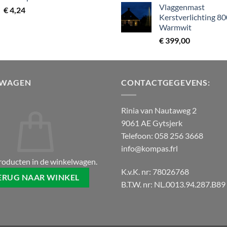
Vlaggenmast
€
4,24
Kerstverlichting 8
Warmwit
€
399,00
LWAGEN
CONTACTGEGEVENS:
Rinia van Nautaweg 2
9061 AE Gytsjerk
Telefoon: 058 256 3668
info@kompas.frl
roducten in de winkelwagen.
K.v.K. nr: 78026768
ERUG NAAR WINKEL
B.T.W. nr: NL.0013.94.287.B89