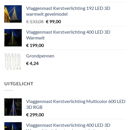
Vlaggenmast Kerstverlichting 192 LED 3D
warmwit gevelmodel
Oorspronkelijke
Huidige
€
133,08
€
99,00
prijs
prijs
Vlaggenmast Kerstverlichting 400 LED 3D
was:
is:
Warmwit
€ 133,08.
€ 99,00.
€
199,00
Grondpennen
€
4,24
UITGELICHT
Vlaggenmast Kerstverlichting Multicolor 600 LED
3D RGB
€
299,00
Vlaggenmast Kerstverlichting 400 LED 3D