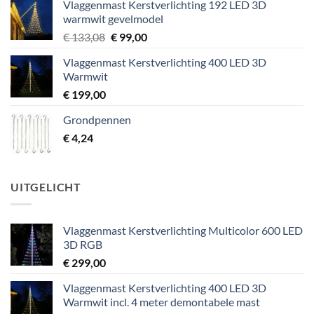
Vlaggenmast Kerstverlichting 192 LED 3D
warmwit gevelmodel
Oorspronkelijke
Huidige
€
133,08
€
99,00
prijs
prijs
Vlaggenmast Kerstverlichting 400 LED 3D
was:
is:
Warmwit
€ 133,08.
€ 99,00.
€
199,00
Grondpennen
€
4,24
UITGELICHT
Vlaggenmast Kerstverlichting Multicolor 600 LED
3D RGB
€
299,00
Vlaggenmast Kerstverlichting 400 LED 3D
Warmwit incl. 4 meter demontabele mast