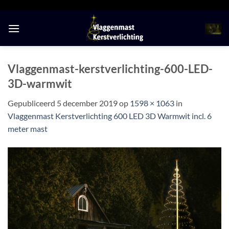
Ga
naar
inhoud
Vlaggenmast-kerstverlichting-600-LED-
3D-warmwit
Gepubliceerd
5 december 2019
op
1598 × 1063
in
Vlaggenmast Kerstverlichting 600 LED 3D Warmwit incl. 6
meter mast