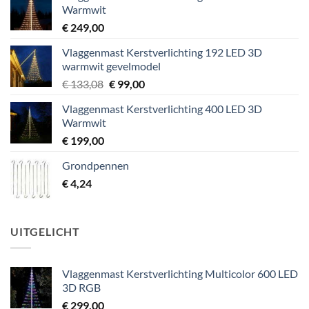
Warmwit
€
249,00
Vlaggenmast Kerstverlichting 192 LED 3D
warmwit gevelmodel
Oorspronkelijke
Huidige
€
133,08
€
99,00
prijs
prijs
Vlaggenmast Kerstverlichting 400 LED 3D
was:
is:
Warmwit
€ 133,08.
€ 99,00.
€
199,00
Grondpennen
€
4,24
UITGELICHT
Vlaggenmast Kerstverlichting Multicolor 600 LED
3D RGB
€
299,00