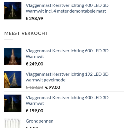
Vlaggenmast Kerstverlichting 400 LED 3D
Warmwit incl. 4 meter demontabele mast
€
298,99
MEEST VERKOCHT
Vlaggenmast Kerstverlichting 600 LED 3D
Warmwit
€
249,00
Vlaggenmast Kerstverlichting 192 LED 3D
warmwit gevelmodel
Oorspronkelijke
Huidige
€
133,08
€
99,00
prijs
prijs
Vlaggenmast Kerstverlichting 400 LED 3D
was:
is:
Warmwit
€ 133,08.
€ 99,00.
€
199,00
Grondpennen