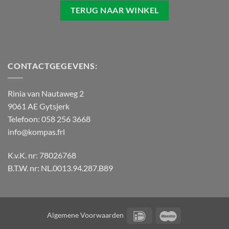
TERUG NAAR WINKEL
CONTACTGEGEVENS:
Rinia van Nautaweg 2
9061 AE Gytsjerk
Telefoon: 058 256 3668
info@kompas.frl
K.v.K. nr: 78026768
B.T.W. nr: NL.0013.94.287.B89
IDeal
Maestro
Algemene Voorwaarden