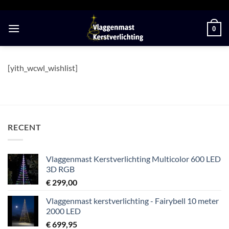
Ga
naar
0
inhoud
[yith_wcwl_wishlist]
RECENT
Vlaggenmast Kerstverlichting Multicolor 600 LED
3D RGB
€
299,00
Vlaggenmast kerstverlichting - Fairybell 10 meter
2000 LED
€
699,95