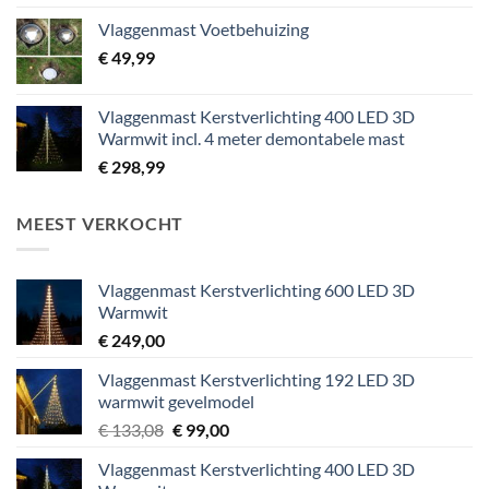
Vlaggenmast Voetbehuizing
€
49,99
Vlaggenmast Kerstverlichting 400 LED 3D
Warmwit incl. 4 meter demontabele mast
€
298,99
MEEST VERKOCHT
Vlaggenmast Kerstverlichting 600 LED 3D
Warmwit
€
249,00
Vlaggenmast Kerstverlichting 192 LED 3D
warmwit gevelmodel
Oorspronkelijke
Huidige
€
133,08
€
99,00
prijs
prijs
Vlaggenmast Kerstverlichting 400 LED 3D
was:
is: