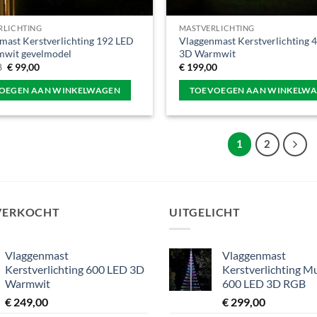
RLICHTING
MASTVERLICHTING
mast Kerstverlichting 192 LED
Vlaggenmast Kerstverlichting 
wit gevelmodel
3D Warmwit
Oorspronkelijke
Huidige
8
€
99,00
€
199,00
prijs
prijs
was:
is:
OEGEN AAN WINKELWAGEN
TOEVOEGEN AAN WINKELW
€ 133,08.
€ 99,00.
1
2
VERKOCHT
UITGELICHT
Vlaggenmast
Vlaggenmast
Kerstverlichting 600 LED 3D
Kerstverlichting Mu
Warmwit
600 LED 3D RGB
€
249,00
€
299,00