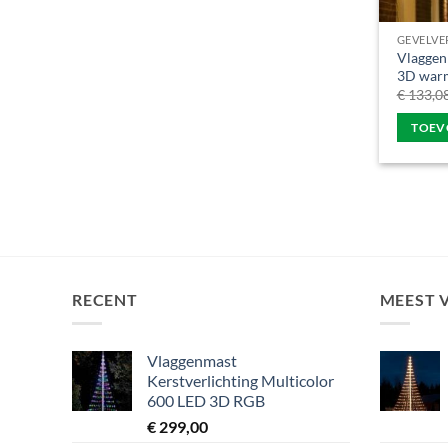
GEVELVE
Vlaggen
3D warm
€
133,0
TOEV
RECENT
MEEST 
Vlaggenmast
Kerstverlichting Multicolor
600 LED 3D RGB
€
299,00