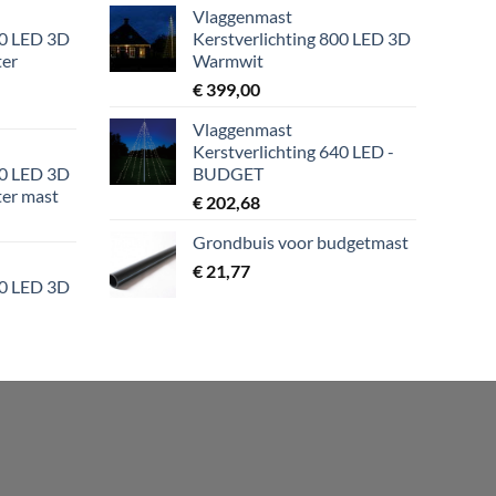
Vlaggenmast
00 LED 3D
Kerstverlichting 800 LED 3D
ter
Warmwit
€
399,00
Vlaggenmast
Kerstverlichting 640 LED -
00 LED 3D
BUDGET
ter mast
€
202,68
Grondbuis voor budgetmast
€
21,77
00 LED 3D