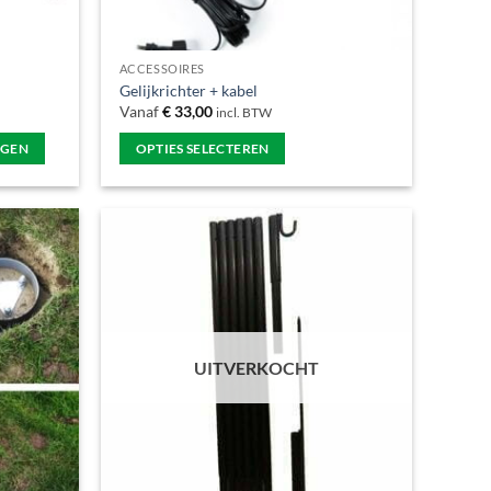
ACCESSOIRES
Gelijkrichter + kabel
Vanaf
€
33,00
incl. BTW
AGEN
OPTIES SELECTEREN
Dit
product
heeft
meerdere
variaties.
Deze
optie
kan
UITVERKOCHT
gekozen
worden
op
de
productpagina