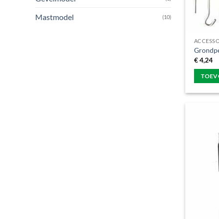
Mastmodel
(10)
ACCESSO
Grondp
€
4,24
TOEV