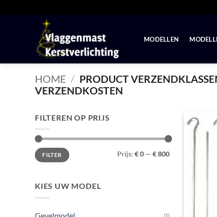
Ga
naar
inhoud
MODELLEN
MODELLE
HOME
/
PRODUCT VERZENDKLASS
VERZENDKOSTEN
FILTEREN OP PRIJS
Min.
Max.
Prijs:
€ 0
—
€ 800
FILTER
prijs
prijs
KIES UW MODEL
Gevelmodel
(1)