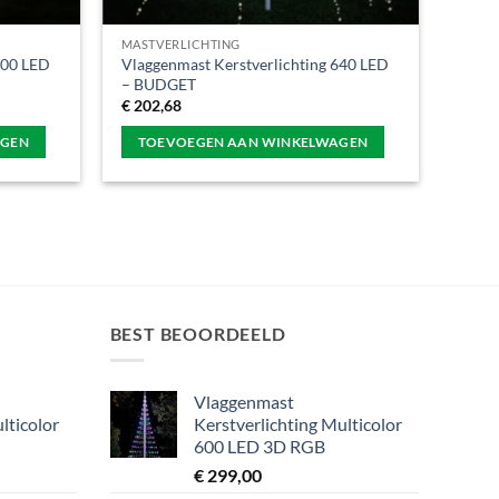
MASTVERLICHTING
400 LED
Vlaggenmast Kerstverlichting 640 LED
– BUDGET
€
202,68
AGEN
TOEVOEGEN AAN WINKELWAGEN
BEST BEOORDEELD
Vlaggenmast
lticolor
Kerstverlichting Multicolor
600 LED 3D RGB
€
299,00