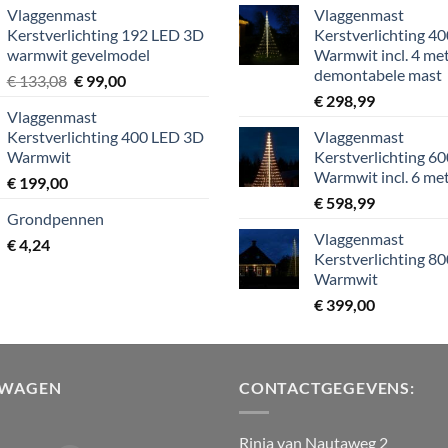
Vlaggenmast
Vlaggenmast
Kerstverlichting 192 LED 3D
Kerstverlichting 4
warmwit gevelmodel
Warmwit incl. 4 me
demontabele mast
Oorspronkelijke
Huidige
€
133,08
€
99,00
prijs
prijs
€
298,99
Vlaggenmast
was:
is:
Kerstverlichting 400 LED 3D
Vlaggenmast
€ 133,08.
€ 99,00.
Warmwit
Kerstverlichting 6
Warmwit incl. 6 me
€
199,00
€
598,99
Grondpennen
Vlaggenmast
€
4,24
Kerstverlichting 8
Warmwit
€
399,00
LWAGEN
CONTACTGEGEVENS:
Rinia van Nautaweg 2