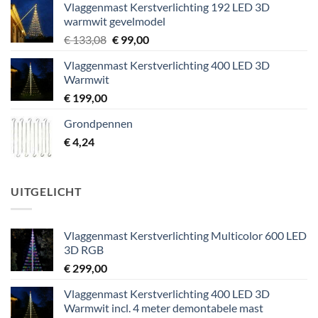
Vlaggenmast Kerstverlichting 192 LED 3D
warmwit gevelmodel
Oorspronkelijke
Huidige
€
133,08
€
99,00
prijs
prijs
Vlaggenmast Kerstverlichting 400 LED 3D
was:
is:
Warmwit
€ 133,08.
€ 99,00.
€
199,00
Grondpennen
€
4,24
UITGELICHT
Vlaggenmast Kerstverlichting Multicolor 600 LED
3D RGB
€
299,00
Vlaggenmast Kerstverlichting 400 LED 3D
Warmwit incl. 4 meter demontabele mast