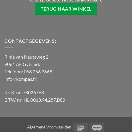
TERUG NAAR WINKEL
CONTACTGEGEVENS:
Rinia van Nautaweg 2
9061 AE Gytsjerk
Telefoon: 058 256 3668
info@kompas.frl
K.v.K. nr: 78026768
B.T.W. nr: NL.0013.94.287.B89
IDeal
Maestro
Algemene Voorwaarden