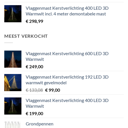
Vlaggenmast Kerstverlichting 400 LED 3D
Warmwit incl. 4 meter demontabele mast
€
298,99
MEEST VERKOCHT
Vlaggenmast Kerstverlichting 600 LED 3D
Warmwit
€
249,00
Vlaggenmast Kerstverlichting 192 LED 3D
warmwit gevelmodel
Oorspronkelijke
Huidige
€
133,08
€
99,00
prijs
prijs
Vlaggenmast Kerstverlichting 400 LED 3D
was:
is:
Warmwit
€ 133,08.
€ 99,00.
€
199,00
Grondpennen