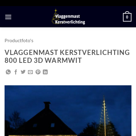
Ga
naar
0
inhoud
Productfoto's
VLAGGENMAST KERSTVERLICHTING
800 LED 3D WARMWIT