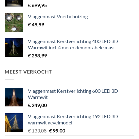
€
699,95
Vlaggenmast Voetbehuizing
€
49,99
Vlaggenmast Kerstverlichting 400 LED 3D
Warmwit incl. 4 meter demontabele mast
€
298,99
MEEST VERKOCHT
Vlaggenmast Kerstverlichting 600 LED 3D
Warmwit
€
249,00
Vlaggenmast Kerstverlichting 192 LED 3D
warmwit gevelmodel
Oorspronkelijke
Huidige
€
133,08
€
99,00
prijs
prijs