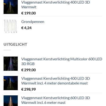
Vlaggenmast Kerstverlichting 400 LED 3D
was:
is:
Warmwit
€ 133,08.
€ 99,00.
€
199,00
Grondpennen
€
4,24
UITGELICHT
Vlaggenmast Kerstverlichting Multicolor 600 LED
3D RGB
€
299,00
Vlaggenmast Kerstverlichting 400 LED 3D
Warmwit incl. 4 meter demontabele mast
€
298,99
Vlaggenmast Kerstverlichting 600 LED 3D
Warmwit incl. 6 meter mast