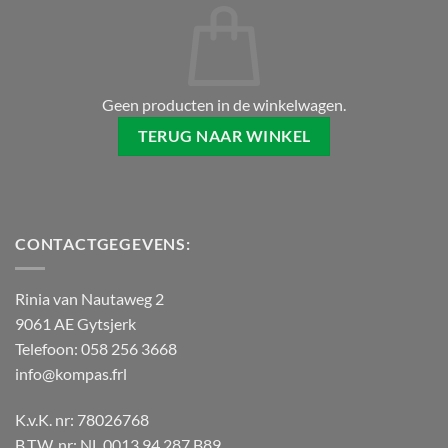
Geen producten in de winkelwagen.
TERUG NAAR WINKEL
CONTACTGEGEVENS:
Rinia van Nautaweg 2
9061 AE Gytsjerk
Telefoon: 058 256 3668
info@kompas.frl
K.v.K. nr: 78026768
B.T.W. nr: NL.0013.94.287.B89