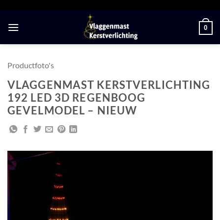
Ga
naar
0
inhoud
Productfoto's
VLAGGENMAST KERSTVERLICHTING
192 LED 3D REGENBOOG
GEVELMODEL – NIEUW