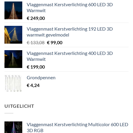
Vlaggenmast Kerstverlichting 600 LED 3D
Warmwit
€
249,00
Vlaggenmast Kerstverlichting 192 LED 3D
warmwit gevelmodel
Oorspronkelijke
Huidige
€
133,08
€
99,00
prijs
prijs
Vlaggenmast Kerstverlichting 400 LED 3D
was:
is:
Warmwit
€ 133,08.
€ 99,00.
€
199,00
Grondpennen
€
4,24
UITGELICHT
Vlaggenmast Kerstverlichting Multicolor 600 LED
3D RGB